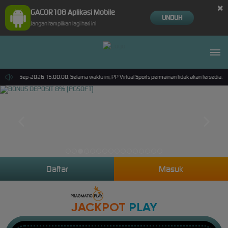
×
GACOR108 Aplikasi Mobile
UNDUH
Jangan tampilkan lagi hari ini
pai 30-Sep-2026 15.00.00. Selama waktu ini, PP Virtual Sports permainan tidak akan tersedia.
Daftar
Masuk
JACKPOT
PLAY