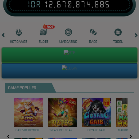
IDR
12,670,876,125
HOT GAMES
SLOTS
LIVE CASINO
RACE
TOGEL
OL
GAME POPULER
GATES OF OLYMPUS POP
TREASURES OF AZTEC
GOYANG GAIB
MAHJONG MAX