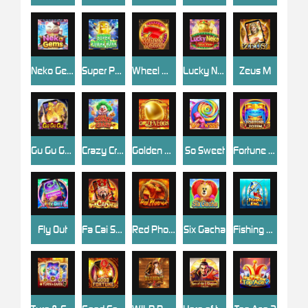
Neko Gems
Super Power Bank
Wheel Money
Lucky Neko New Year
Zeus M
Gu Gu Gu M
Crazy Crazy
Golden Eggs
So Sweet
Fortune Totem
Fly Out
Fa Cai Shen M
Red Phoenix
Six Gacha
Fishing King