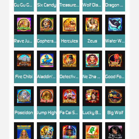
Gu Gu Gu 3
Six Candy
Treasure Bowl
Wolf Disco
Dragon Heart
Rave Jump 2
Gophers War
Hercules
Zeus
Water World
Fire Chibi
Aladdin's lamp
Detective Dee 2
Ne Zha Advent
Good Fortune
Poseidon
Jump High
Fa Cai Shen2
Lucky Boxes
Big Wolf