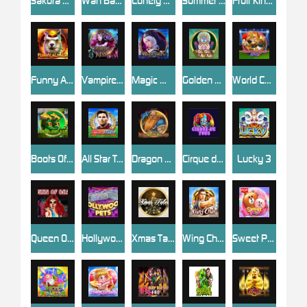
Sakura Legend
Wan Bao Dino
Lonely Planet
Summer Mood
Fruit King II
Funny Alpaca
Vampire Kiss
Magic World
Golden Mayan
World Cup Russia 2018
Boots Of Luck
All Star Team
Dragon Hunters
Cirque de fous
Lucky 3
Queen Of Dead
Hollywood Pets
Xmas Tales
Wing Chun
Sweet POP