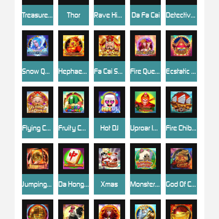
Treasure of Seti
Thor
Rave High
Da Fa Cai
Detective Dee
Snow Queen
Hephaestus
Fa Cai Shen
Fire Queen2
Ecstatic Circus
Flying Cai Shen
Fruity Carnival
Hot DJ
Uproar In Heaven
Fire Chibi 2
Jumping Mobile
Da Hong Zhong
Xmas
Monster Hunter
God Of Chess