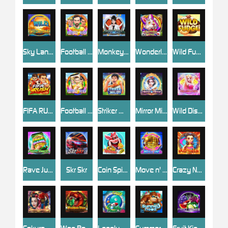
Sky Lantern
Football Fever M
Monkey Office Legend
Wonderland
Wild Fudge
FIFA RUSH
Football Fever
Striker WILD
Mirror Mirror
Wild Disco Night
Rave Jump 2 M
Skr Skr
Coin Spinner
Move n' Jump
Crazy Nuozha