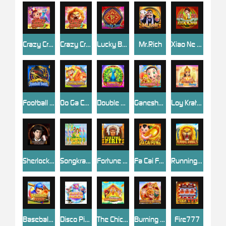
Crazy Crazy 3
Crazy Crazy 2
Lucky Bats
Mr.Rich
Xiao Ne Zha
Football Boots
Oo Ga Cha Ka
Double Fly
Ganesha Jr.
Loy Krathong
Sherlock Holmes
Songkran Festival
Fortune Spirits
Fa Cai Fu Wa
Running Animals
Baseball Fever
Disco Piggy
The Chicken House
Burning Xi-You
Fire777