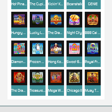
Hot Pinatas
The Cupids
Kickin' Kash
Beanstalk
GENIE
Hungry Cats
Lucky Legend
The Dragon Brings Wealth
Night City
888 Cai Shen
Diamond Fruit
Frozen World
Hong Kong Flavor
Sweet 666 Deluxe
Royal Fruit
The Dragon Brings Wealth 2
Treasure Koi
Mega Winner
Chicago II
Muay Thai