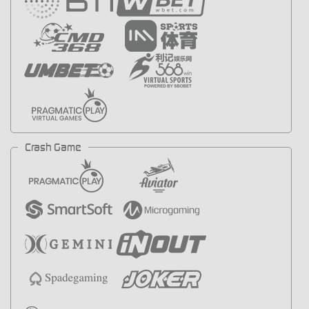
Crash Game