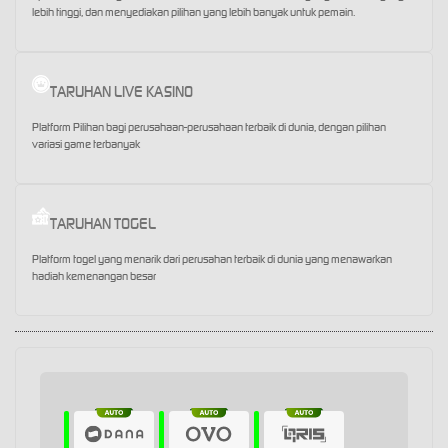
lebih tinggi, dan menyediakan pilihan yang lebih banyak untuk pemain.
TARUHAN LIVE KASINO
Platform Pilihan bagi perusahaan-perusahaan terbaik di dunia, dengan pilihan
variasi game terbanyak
TARUHAN TOGEL
Platform togel yang menarik dari perusahan terbaik di dunia yang menawarkan
hadiah kemenangan besar