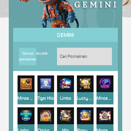
GEMINI
Semua
Arcade
permainan
Mines Gold Rush
Tiger Hilo
Limbo
Lucky Hilo
Mines Neon
Limbo Classic
Chicken Run
Hilo
Pinoy Mines
Mines Maple