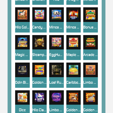
Hilo Gold Rush
Candy Mines
Mines Soccer
Mines Classic
Bonus Bingo
Magic Bingo
Steampunk
EggHunt Bingo
Maple Bingo
Arcade Bingo
Odin Bingo
Golden Bingo
Lost Ruins
Caribbean Bingo
Limbo Gold Rush
Dice
Hilo Classic
Limbo Neon
Golden Fortunes
Golden Horse Riches