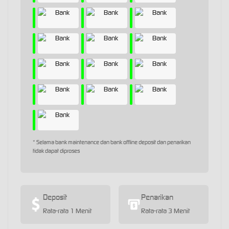
* Selama bank maintenance dan bank offline deposit dan penarikan
tidak dapat diproses
Deposit
Penarikan
Rata-rata 1 Menit
Rata-rata 3 Menit