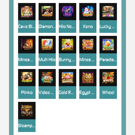
Cave Bingo
Diamonds
Hilo Neon
Keno
Lucky Drop-Olympus
Mines Raider
Multi Hilo
Bunny Run
Mines Cookie
Paradise Hilo
Plinko
Video Poker
Gold Rush: Boomers
Egypt Hilo
Wheel
Steampunk 2