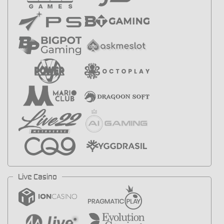
Live Casino