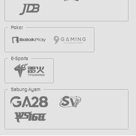
Poker
E-Sports
Sabung Ayam