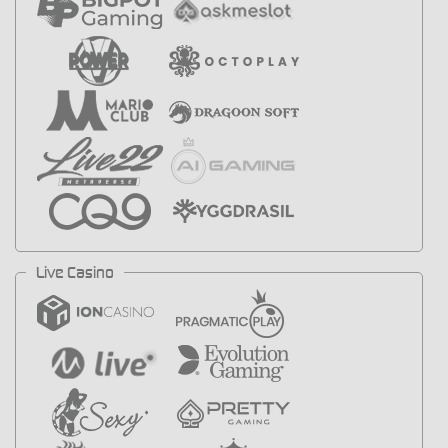
Live Casino