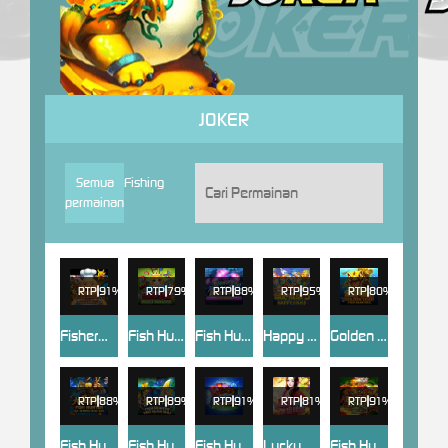
JOKER
Semua
Fishing
permainan
RTP
91%
RTP
79%
RTP
88%
RTP
95%
RTP
80%
Fisherman's Wharf
Fish Hunter Insect Paradise
Fish Hunter 2 EX-Pro
Happy Fish 5
Golden Toad Fish Hunting
RTP
88%
RTP
89%
RTP
91%
RTP
81%
RTP
91%
Fish Hunting: Da Sheng Nao Hai
Fish Hunting: Yao Qian Shu
Fish Hunter 2 EX-Novice
Lucky Wheel
Fish Hunter Monster Awaken