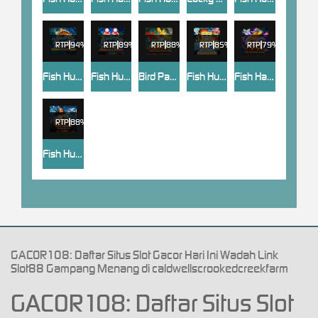
RTP
94%
RTP
89%
RTP
88%
RTP
85%
RTP
79%
Fish Hunter 2 EX-Newbie
Fish Hunter 2 EX-My Club
Bird Paradise
Fish Hunter Spongebob
Fish Haiba
RTP
88%
Fish Hunting: Li Kui Pi Yu
GACOR108: Daftar Situs Slot Gacor Hari Ini Wadah Link
Slot88 Gampang Menang di caldwellscrookedcreekfarm
GACOR108: Daftar Situs Slot