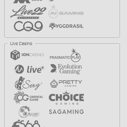
Live Casino