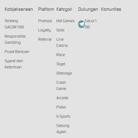
Kebijaksanaan
Platform
Kategori
Dukungan
Komunitas
Tentang
Promosi
Hot Games
Gacor1
GACOR108
08
Loyalty
Slots
Responsible
Referral
Live
Gambling
Casino
Pusat Bantuan
Race
Syarat dan
Togel
Ketentuan
Olahraga
Crash
Game
Arcade
Poker
E-Sports
Sabung
Ayam