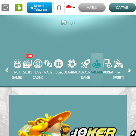
Main di
MASUK
DAFTAR
Telegram
HOT
SLOTS
LIVE
RACE
TOGEL
OLAHRAGA
CRASH
ARCADE
POKER
E-
SABUN
GAMES
CASINO
GAME
SPORTS
AYAM