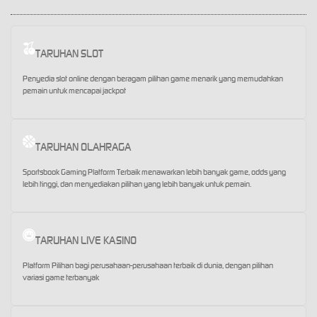
TARUHAN SLOT
Penyedia slot online dengan beragam pilihan game menarik yang memudahkan
pemain untuk mencapai jackpot
TARUHAN OLAHRAGA
Sportsbook Gaming Platform Terbaik menawarkan lebih banyak game, odds yang
lebih tinggi, dan menyediakan pilihan yang lebih banyak untuk pemain.
TARUHAN LIVE KASINO
Platform Pilihan bagi perusahaan-perusahaan terbaik di dunia, dengan pilihan
variasi game terbanyak