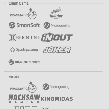
Crash Game
Arcade