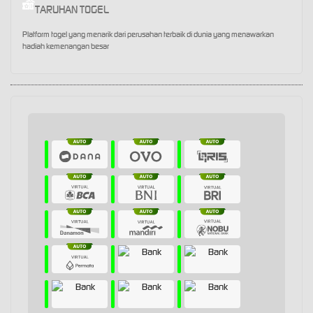
TARUHAN TOGEL
Platform togel yang menarik dari perusahan terbaik di dunia yang menawarkan
hadiah kemenangan besar