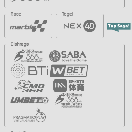
Race
Togel
Tap Saya!
Olahraga