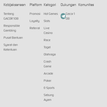
Kebijaksanaan
Platform
Kategori
Dukungan
Komunitas
Tentang
Promosi
Hot Games
Gacor1
GACOR108
08
Loyalty
Slots
Responsible
Referral
Live
Gambling
Casino
Pusat Bantuan
Race
Syarat dan
Togel
Ketentuan
Olahraga
Crash
Game
Arcade
Poker
E-Sports
Sabung
Ayam